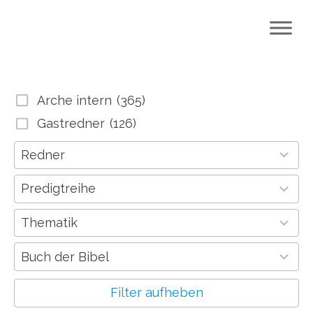
Arche intern
(365)
Gastredner
(126)
64
Redner
results
available
18
Predigtreihe
results
available
791
Thematik
results
available
53
Buch der Bibel
results
available
Filter aufheben