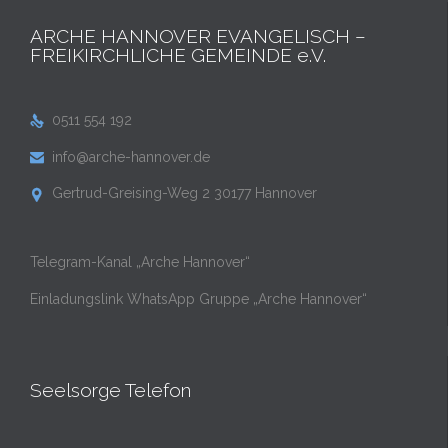
ARCHE HANNOVER EVANGELISCH –
FREIKIRCHLICHE GEMEINDE e.V.
0511 554 192

info@arche-hannover.de

Gertrud-Greising-Weg 2 30177 Hannover

Telegram-Kanal „Arche Hannover“
Einladungslink WhatsApp Gruppe „Arche Hannover“
Seelsorge Telefon