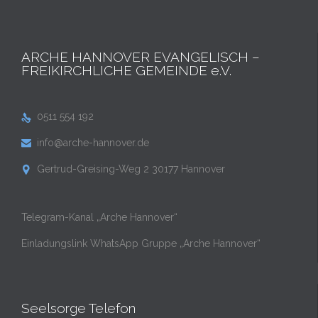
ARCHE HANNOVER EVANGELISCH –
FREIKIRCHLICHE GEMEINDE e.V.
0511 554 192

info@arche-hannover.de

Gertrud-Greising-Weg 2 30177 Hannover

Telegram-Kanal „Arche Hannover“
Einladungslink WhatsApp Gruppe „Arche Hannover“
Seelsorge Telefon