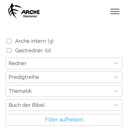
Arche intern
(3)
Gastredner
(0)
2
Redner
results
available
1
Predigtreihe
result
available
38
Thematik
results
available
1
Buch der Bibel
result
available
Filter aufheben