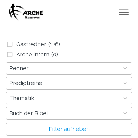
Gastredner
(126)
Arche intern
(0)
41
Redner
results
available
13
Predigtreihe
results
available
281
Thematik
results
available
40
Buch der Bibel
results
available
Filter aufheben