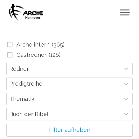
Arche intern
(365)
Gastredner
(126)
64
Redner
results
available
18
Predigtreihe
results
available
791
Thematik
results
available
53
Buch der Bibel
results
available
Filter aufheben