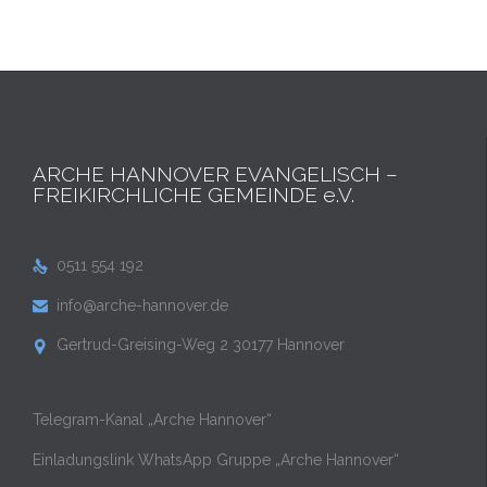
ARCHE HANNOVER EVANGELISCH –
FREIKIRCHLICHE GEMEINDE e.V.
0511 554 192

info@arche-hannover.de

Gertrud-Greising-Weg 2 30177 Hannover

Telegram-Kanal „Arche Hannover“
Einladungslink WhatsApp Gruppe „Arche Hannover“