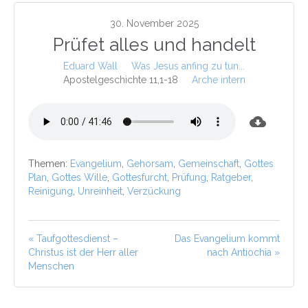
30. November 2025
Prüfet alles und handelt
Eduard Wall
Was Jesus anfing zu tun...
Apostelgeschichte 11,1-18
Arche intern
Themen:
Evangelium
,
Gehorsam
,
Gemeinschaft
,
Gottes
Plan
,
Gottes Wille
,
Gottesfurcht
,
Prüfung
,
Ratgeber
,
Reinigung
,
Unreinheit
,
Verzückung
« Taufgottesdienst –
Das Evangelium kommt
Christus ist der Herr aller
nach Antiochia »
Menschen