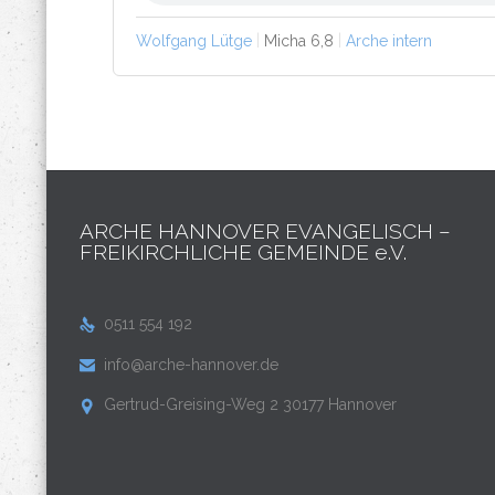
Wolfgang Lütge
Micha 6,8
Arche intern
ARCHE HANNOVER EVANGELISCH –
FREIKIRCHLICHE GEMEINDE e.V.
0511 554 192

info@arche-hannover.de

Gertrud-Greising-Weg 2 30177 Hannover
