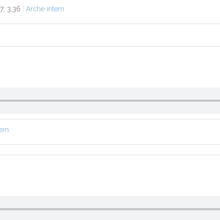
7; 3,36
Arche intern
ern