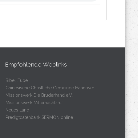
Empfohlende Weblinks
Bibel .Tube
Chinesische Christliche Gemeinde Hannover
Missionswerk Die Bruderhand e.V.
Missionswerk Mitternachtsruf
Neues Land
Predigtdatenbank SERMON online