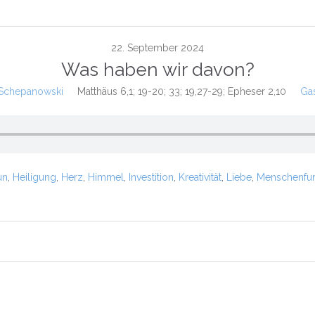
22. September 2024
Was haben wir davon?
 Schepanowski
Matthäus 6,1; 19-20; 33; 19,27-29; Epheser 2,10
Ga
un
,
Heiligung
,
Herz
,
Himmel
,
Investition
,
Kreativität
,
Liebe
,
Menschenfur