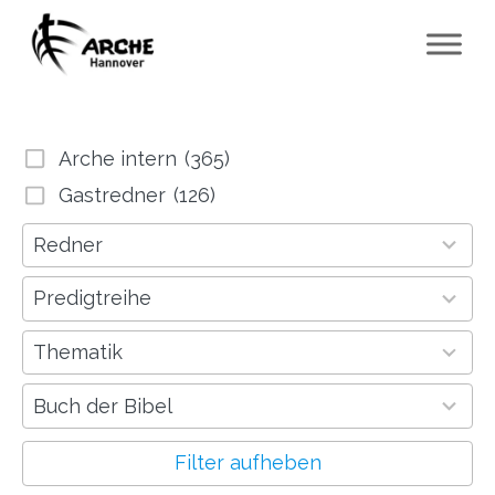
Arche intern
(365)
Gastredner
(126)
64
Redner
results
available
18
Predigtreihe
results
available
791
Thematik
results
available
53
Buch der Bibel
results
available
Filter aufheben