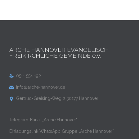
ARCHE HANNOVER EVANGELISCH –
FREIKIRCHLICHE GEMEINDE e.V.
0511 554 192

info@arche-hannover.de

Gertrud-Greising-Weg 2 30177 Hannover

Telegram-Kanal „Arche Hannover“
Einladungslink WhatsApp Gruppe „Arche Hannover“