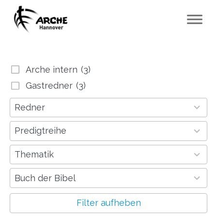
Arche intern
(3)
Gastredner
(3)
5
Redner
results
available
2
Predigtreihe
results
available
66
Thematik
results
available
9
Buch der Bibel
results
available
Filter aufheben